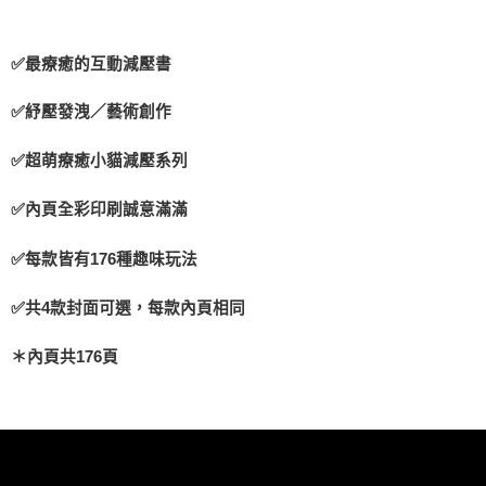
✅最療癒的互動減壓書
✅紓壓發洩／藝術創作
✅超萌療癒小貓減壓系列
✅內頁全彩印刷誠意滿滿
✅每款皆有176種趣味玩法
✅共4款封面可選，每款內頁相同
＊內頁共176頁