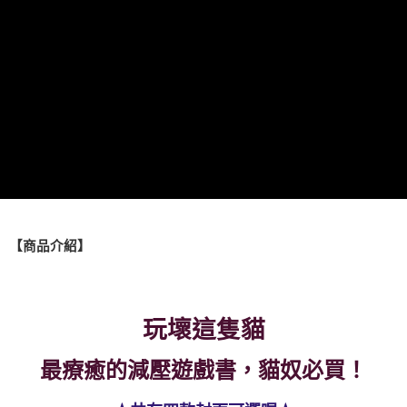
運送方式
全家取貨付款
每筆NT$60，滿NT$490(含以上)免運費
7-11取貨付款
每筆NT$60，滿NT$490(含以上)免運費
宅配
每筆NT$85，滿NT$490(含以上)免運費
郵局
每筆NT$85，滿NT$490(含以上)免運費
【商品介紹】
境外區配送
查看運費
玩壞這隻貓
最療癒的減壓遊戲書，貓奴必買！