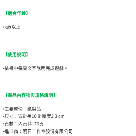
【適合年齡】
•
歲以上
3
【
使用說明
】
•
依書中每頁文字說明完成遊戲。
【
產品內容物與規格說明
】
•
主要成份：紙製品
•
尺寸：
寬8*長10.8*厚度2.3 cm
•
頁數：內頁共176頁
•
進口商：明日工作室股份有限公司