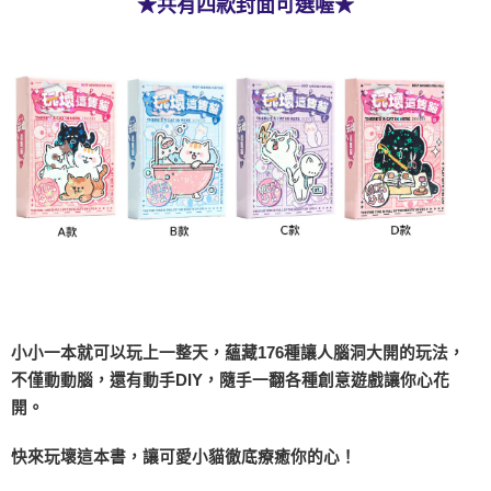
★共有四款封面可選喔★
小小一本就可以玩上一整天，蘊藏176種讓人腦洞大開的玩法，
不僅動動腦，還有動手DIY，隨手一翻各種創意遊戲讓你心花
開。
快來玩壞這本書，讓可愛小貓徹底療癒你的心！