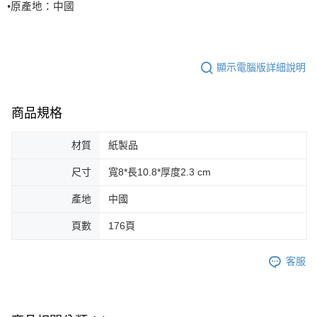
•
原產地：中國
顯示電腦版詳細說明
商品規格
材質
紙製品
尺寸
寬8*長10.8*厚度2.3 cm
產地
中國
頁數
176頁
客服