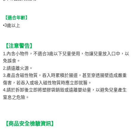
【適合年齡】
•
3
歲以上
【注意警告】
1.內含小物件，不適合3歲以下兒童使用，勿讓兒童放入口中，以
免誤食。
2.請遠離火源。
3.產品含磁性物質，吞入時累積於腸道，甚至穿透腸壁造成嚴重
傷害，若吞入或吸入磁性物質時應立即就醫。
4.請於拆卸後立即將塑膠袋銷毀或遠離嬰幼童，以避免兒童產生
窒息之危險。
【商品安全檢驗資訊】