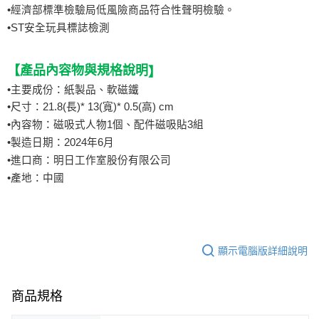
•
經濟部標準檢驗局低風險商品符合性聲明檢驗。
•
ST安全玩具標誌檢測
【
產品內容物與規格說明
】
•主要成份：紙製品、軟磁鐵
•尺寸：21.8(長)* 13(寬)* 0.5(高) cm
•
內容物：磁吸式人物1個、配件磁吸貼3組
•
製造日期：2024年6月
•進口商：明日工作室股份有限公司
•產地：中國
顯示電腦版詳細說明
商品規格