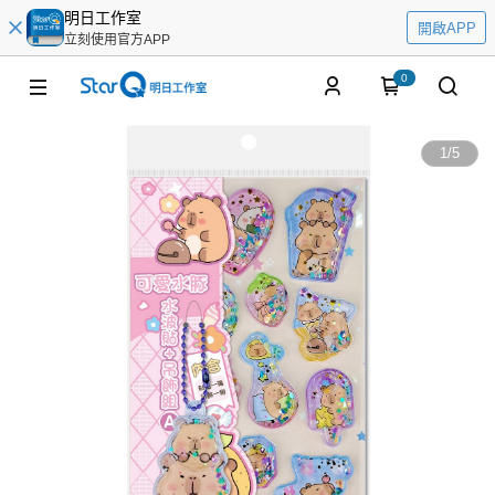
明日工作室
開啟APP
立刻使用官方APP
0
1
/
5