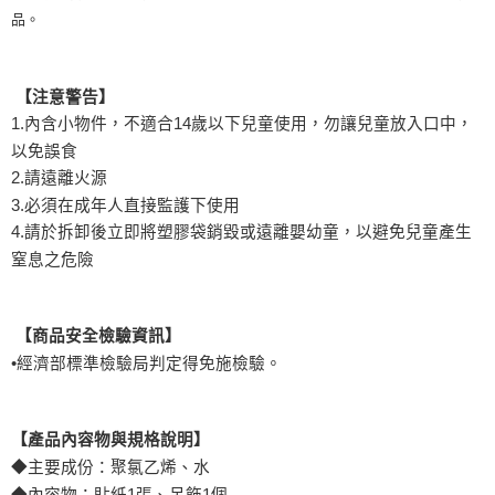
品。
【注意警告】
1.內含小物件，不適合14歲以下兒童使用，勿讓兒童放入口中，
以免誤食
2.請遠離火源
3.必須在成年人直接監護下使用
4.請於拆卸後立即將塑膠袋銷毀或遠離嬰幼童，以避免兒童產生
窒息之危險
【商品安全檢驗資訊】
•經濟部標準檢驗局判定得免施檢驗。
【產品內容物與規格說明】
◆主要成份：聚氯乙烯、水
◆內容物：貼紙1張、吊飾1個