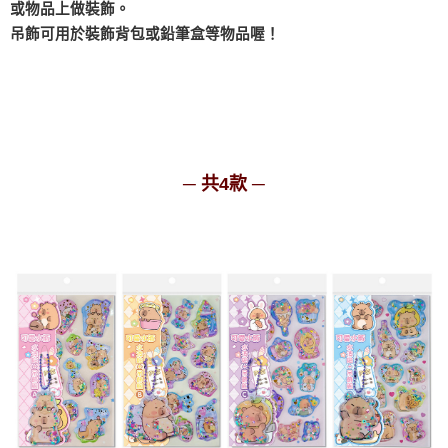
或物品上做裝飾。
吊飾可用於裝飾背包或鉛筆盒等物品喔！
─ 共4款 ─