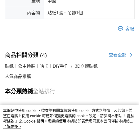
產地
中國
內容物
貼紙1張、吊飾1個
客服
商品相關分類 (4)
查看全部
貼紙｜公主換裝｜咕卡｜DIY手作
3D立體貼紙
人氣商品推薦
本分類熱銷
全站排行
本網站中使用 cookie，欲查詢有關本網站使用 cookie 方式之詳情，及若您不希
熱門標籤
望在電腦上使用 cookie 時應如何變更電腦的 cookie 設定，請參閱本網站「
隱私
權條款
」之 Cookie 聲明。您繼續使用本網站即表示您同意本公司得按本網站使
用條款之 Cookie 聲明使用 cookie。
了解更多 >