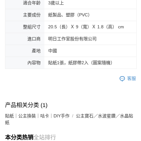
適合年齡
3歲以上
主要成份
紙製品、塑膠（PVC）
整組尺寸
20.5（長）Ｘ 9（寬）Ｘ 1.8（高） cm
進口商
明日工作室股份有限公司
產地
中國
內容物
貼紙1張，紙膠帶2入（圖案隨機）
客服
产品相关分类 (1)
貼紙｜公主換裝｜咕卡｜DIY手作
公主寶石／水波星鑽／水晶貼
紙
本分类热销
全站排行