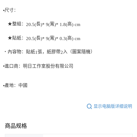
尺寸：
•
★整組：
長
寬
高
20.5(
)* 9(
)* 1.8(
) cm
★貼紙：
長
寬
高
20.5(
)* 9(
)* 0.3(
) cm
‧內容物：貼紙
張，紙膠帶
入（圖案隨機）
1
2
•進口商：明日工作室股份有限公司
產地：中國
•
显示电脑版详细说明
商品规格