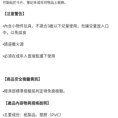
可黏貼於卡片、筆記本或任何物品上裝飾。
【注意警告】
•內含小物件玩具，不適合
3
歲以下兒童使用，勿讓兒童放入口
中，以免誤食
•請遠離火源
•必須在成年人直接監護下使用
【商品安全檢驗資訊】
經濟部標準檢驗局判定得免施檢驗。
•
【產品內容物與規格說明】
主要成份：紙製品、塑膠（
）
•
PVC