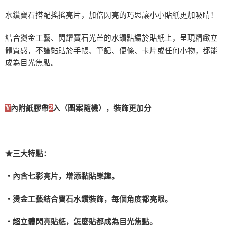
运送方式
水鑽寶石搭配搖搖亮片，加倍閃亮的巧思讓小小貼紙更加吸睛！
全家取貨付款
結合燙金工藝、閃耀寶石光芒的水鑽點綴於貼紙上，呈現精緻立
每笔NT$60，满NT$490(含以上)免运费
體質感，不論黏貼於手帳、筆記、便條、卡片或任何小物，都能
7-11取貨付款
成為目光焦點。
每笔NT$60，满NT$490(含以上)免运费
宅配
每笔NT$85，满NT$490(含以上)免运费
Y
內附紙膠帶
2
入（圖案隨機），裝飾更加分
郵局
每笔NT$85，满NT$490(含以上)免运费
★三大特點：
境外區配送
查看运费
‧內含七彩亮片，增添黏貼樂趣。
‧燙金工藝結合寶石水鑽裝飾，每個角度都亮眼。
‧超立體閃亮貼紙，怎麼貼都成為目光焦點。