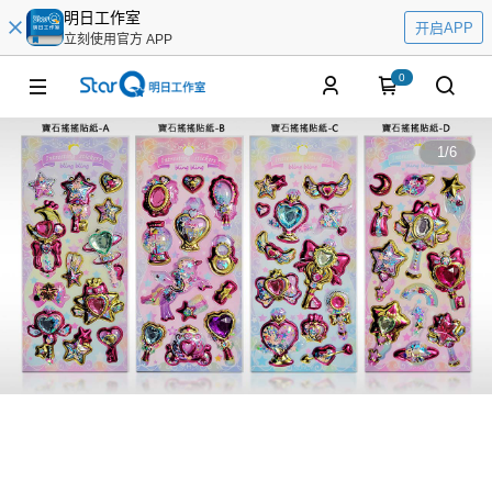
明日工作室
开启APP
立刻使用官方 APP
0
1
/
6