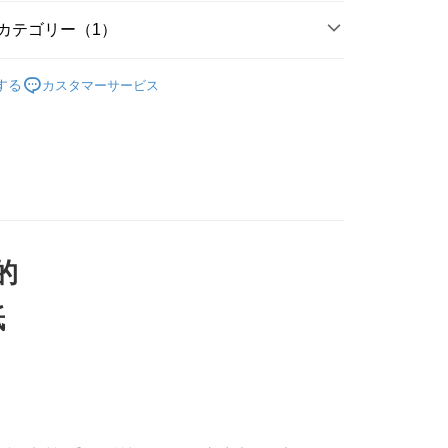
華商業銀行
兆豐國際商業銀行
業銀行
遠東国際商業銀行
業儲蓄銀行
台北富邦商業銀行
(台湾)商業銀行
華泰商業銀行
小企業銀行
台中商業銀行
カテゴリー（1）
業銀行
永豐商業銀行
際商業銀行
台湾中小企業銀行
業銀行
遠東国際商業銀行
(台湾)商業銀行
華泰商業銀行
業銀行
星展(台湾)商業銀行
業銀行
HSBC(台湾)商業銀行
業銀行
永豐商業銀行
換裝｜咕卡｜DIY手作
業銀行
遠東国際商業銀行
公主寶石／水波星鑽／水晶貼
際商業銀行
中国信託商業銀行
業銀行
聯邦商業銀行
業銀行
星展(台湾)商業銀行
する
カスタマーサービス
業銀行
永豐商業銀行
天クレジットカード会社
際商業銀行
元大商業銀行
際商業銀行
中国信託商業銀行
業銀行
星展(台湾)商業銀行
業銀行
玉山商業銀行
天クレジットカード会社
t
際商業銀行
中国信託商業銀行
湾)商業銀行
台新國際商業銀行
天クレジットカード会社
託商業銀行
台湾楽天クレジットカード会社
y
的
紙
付款
T$60、NT$490以上で送料無料
付款
T$60、NT$490以上で送料無料