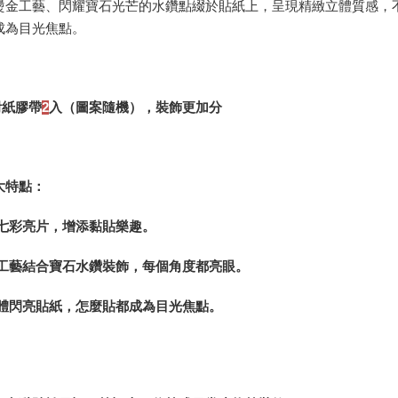
燙金工藝、閃耀寶石光芒的水鑽點綴於貼紙上，呈現精緻立體質感，
宅配
成為目光焦點。
配送毎にN
郵局
配送毎にN
附紙膠帶
2
入（圖案隨機），裝飾更加分
境外區配
大特點：
含七彩亮片，增添黏貼樂趣。
金工藝結合寶石水鑽裝飾，每個角度都亮眼。
立體閃亮貼紙，怎麼貼都成為目光焦點。