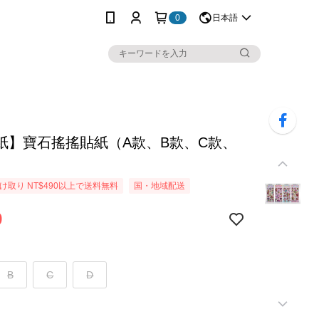
0
日本語
紙】寶石搖搖貼紙（A款、B款、C款、
け取り NT$490以上で送料無料
国・地域配送
9
B
C
D