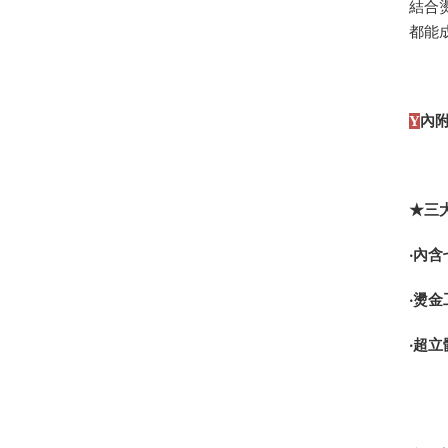
結合
都能
Y
內
★三
‧內
‧燙
‧超