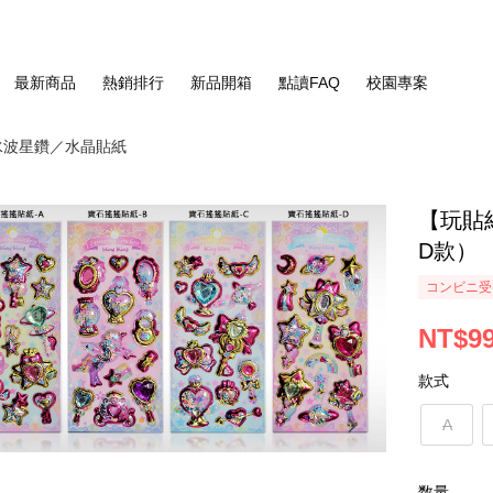
最新商品
熱銷排行
新品開箱
點讀FAQ
校園專案
水波星鑽／水晶貼紙
【玩貼
D款）
コンビニ受
NT$9
款式
A
数量