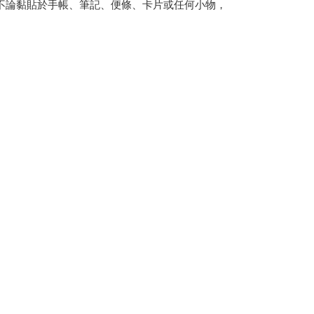
不論黏貼於手帳、筆記、便條、卡片或任何小物，
T$85、NT$490以上で送料無料
T$85、NT$490以上で送料無料
送
送料を確認