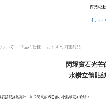
国泰世
聯邦商
LINE Pay
上海商
HSBC
台湾中
商品関連
元大商
兆豐國
聯邦商
HSBC
Apple Pay
玉山商
台中商
元大商
貼紙｜公主
聯邦商
台新國
華泰商
玉山商
シェア
JKOPAY
紙
元大商
台湾楽
遠東国
台新國
玉山商
永豐商
台湾楽
Easy Walle
台新國
星展(台
台湾楽
中国信
Google Pa
について
商品の仕様
おすすめ関連商品
Plus Pay
ATM払い
閃耀寶石光芒
配送方法
水鑽立體貼
全家取貨
配送毎にN
7-11取貨
寶石搭配搖搖亮片，加倍閃亮的巧思讓小小貼紙更加吸睛！
配送毎にN