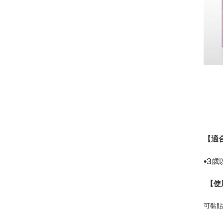
【適
•
3
歲
【使
可黏