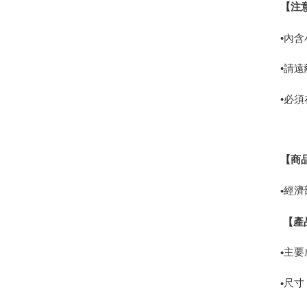
【注
•內
•請
•必
【商
經濟
•
【產
主要
•
尺寸
•