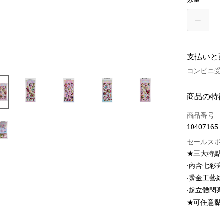
支払いと
コンビニ受
お支払い
商品の特
クレジット
商品番号
10407165
クレジッ
セールス
3回払
★三大特
6回払
合作金
‧內含七彩
華南商
12回
合作金
‧燙金工
上海商
華南商
‧超立體閃
24回
合作金
国泰世
上海商
華南商
★可任意
台湾中
合作金
コンビニ
国泰世
上海商
HSBC
華南商
台湾中