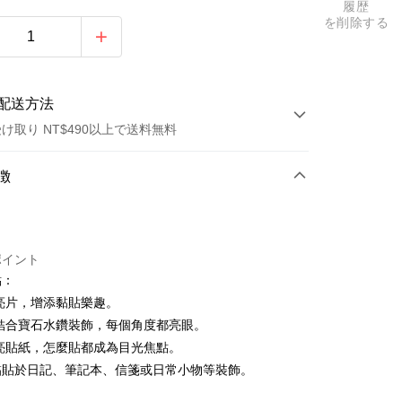
履歴
を削除する
配送方法
け取り NT$490以上で送料無料
方法
徴
カード1回払い
トカード分割払い
ポイント
い、金利0、毎回
NT$33
21行の銀行
點：
い、金利0、毎回
NT$16
21行の銀行
庫商業銀行
第一商業銀行
亮片，增添黏貼樂趣。
業銀行
彰化商業銀行
払い、金利0、毎回
NT$8
21行の銀行
庫商業銀行
第一商業銀行
藝結合寶石水鑽裝飾，每個角度都亮眼。
業儲蓄銀行
台北富邦商業銀行
業銀行
彰化商業銀行
亮貼紙，怎麼貼都成為目光焦點。
払い、金利0、毎回
NT$4
20行の銀行
庫商業銀行
第一商業銀行
華商業銀行
兆豐國際商業銀行
業儲蓄銀行
台北富邦商業銀行
業銀行
彰化商業銀行
黏貼於日記、筆記本、信箋或日常小物等裝飾。
小企業銀行
台中商業銀行
庫商業銀行
第一商業銀行
店頭代金引換
華商業銀行
兆豐國際商業銀行
業儲蓄銀行
台北富邦商業銀行
(台湾)商業銀行
華泰商業銀行
業銀行
彰化商業銀行
小企業銀行
台中商業銀行