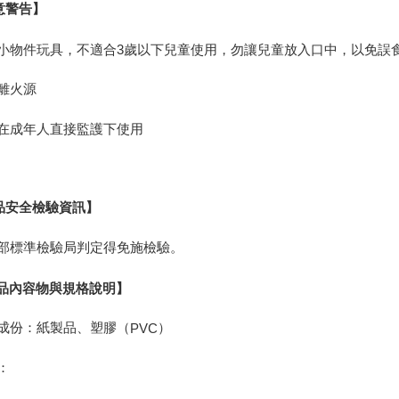
意警告】
含小物件玩具，不適合
3
歲以下兒童使用，勿讓兒童放入口中，以免誤
遠離火源
須在成年人直接監護下使用
品安全檢驗資訊】
部標準檢驗局判定得免施檢驗。
品內容物與規格說明】
成份：紙製品、塑膠（
）
PVC
：