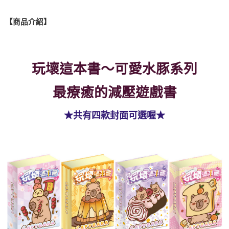
全盈+PAY
【商品介紹】
ATM付款
運送方式
玩壞這本書～可愛水豚系列
全家取貨付款
每筆NT$60，滿NT$490(含以上)免運費
最療癒的減壓遊戲書
7-11取貨付款
★共有四款封面可選喔★
每筆NT$60，滿NT$490(含以上)免運費
宅配
每筆NT$85，滿NT$490(含以上)免運費
郵局
每筆NT$85，滿NT$490(含以上)免運費
境外區配送
查看運費