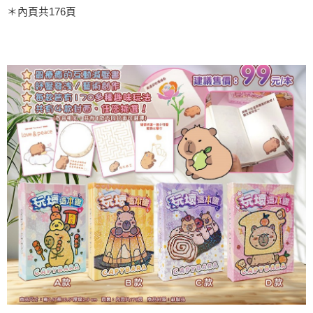
＊內頁共176頁